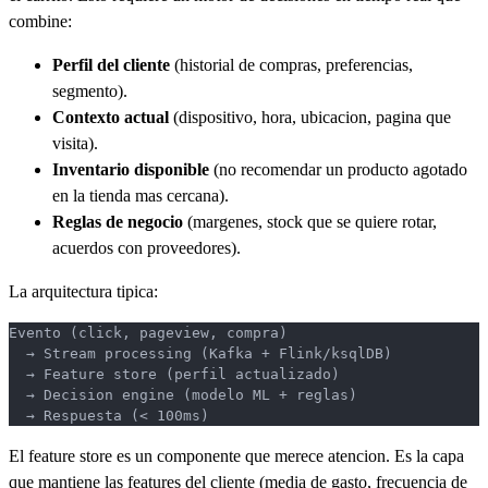
combine:
Perfil del cliente
(historial de compras, preferencias,
segmento).
Contexto actual
(dispositivo, hora, ubicacion, pagina que
visita).
Inventario disponible
(no recomendar un producto agotado
en la tienda mas cercana).
Reglas de negocio
(margenes, stock que se quiere rotar,
acuerdos con proveedores).
La arquitectura tipica:
Evento (click, pageview, compra)
  → Stream processing (Kafka + Flink/ksqlDB)
  → Feature store (perfil actualizado)
  → Decision engine (modelo ML + reglas)
  → Respuesta (< 100ms)
El feature store es un componente que merece atencion. Es la capa
que mantiene las features del cliente (media de gasto, frecuencia de