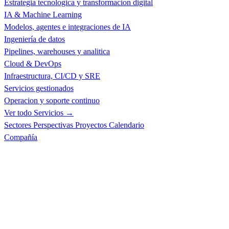
Estrategia tecnologica y transformacion digital
IA & Machine Learning
Modelos, agentes e integraciones de IA
Ingeniería de datos
Pipelines, warehouses y analitica
Cloud & DevOps
Infraestructura, CI/CD y SRE
Servicios gestionados
Operacion y soporte continuo
Ver todo Servicios →
Sectores
Perspectivas
Proyectos
Calendario
Compañía