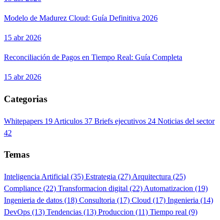
Modelo de Madurez Cloud: Guía Definitiva 2026
15 abr 2026
Reconciliación de Pagos en Tiempo Real: Guía Completa
15 abr 2026
Categorias
Whitepapers
19
Articulos
37
Briefs ejecutivos
24
Noticias del sector
42
Temas
Inteligencia Artificial
(35)
Estrategia
(27)
Arquitectura
(25)
Compliance
(22)
Transformacion digital
(22)
Automatizacion
(19)
Ingenieria de datos
(18)
Consultoria
(17)
Cloud
(17)
Ingenieria
(14)
DevOps
(13)
Tendencias
(13)
Produccion
(11)
Tiempo real
(9)