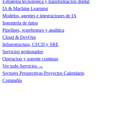
Estrategia tecnologica y transformacion digital
IA & Machine Learning
Modelos, agentes e integraciones de IA
Ingeniería de datos
Pipelines, warehouses y analitica
Cloud & DevOps
Infraestructura, CI/CD y SRE
Servicios gestionados
Operacion y soporte continuo
Ver todo Servicios →
Sectores
Perspectivas
Proyectos
Calendario
Compañía