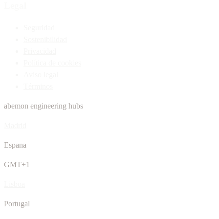
Legal
Seguridad
Sostenibilidad
Privacidad
Política de cookies
Aviso legal
Términos
abemon engineering hubs
Madrid
Espana
GMT+1
Lisboa
Portugal