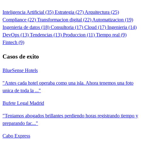
Inteligencia Artificial
(35)
Estrategia
(27)
Arquitectura
(25)
Compliance
(22)
Transformacion digital
(22)
Automatizacion
(19)
Ingenieria de datos
(18)
Consultoria
(17)
Cloud
(17)
Ingenieria
(14)
DevOps
(13)
Tendencias
(13)
Produccion
(11)
Tiempo real
(9)
Fintech
(9)
Casos de exito
BlueSense Hotels
"Antes cada hotel operaba como una isla. Ahora tenemos una foto
unica de toda la ..."
Bufete Legal Madrid
"Teniamos abogados brillantes perdiendo horas registrando tiempo y
preparando fac..."
Cabo Express