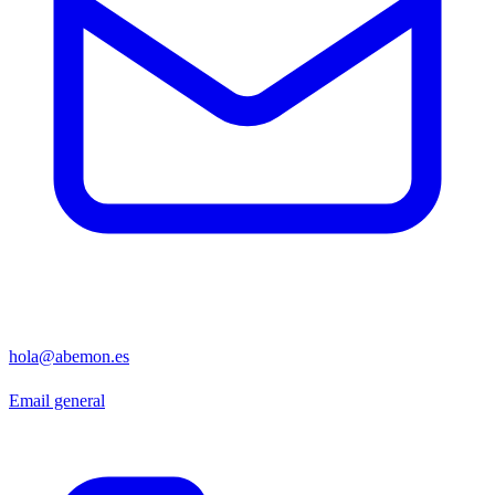
hola@abemon.es
Email general