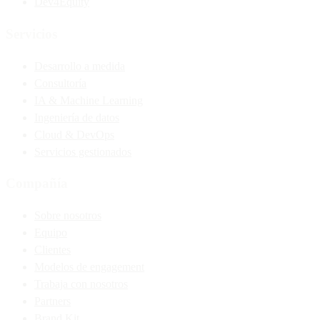
Dev4Equity
Servicios
Desarrollo a medida
Consultoría
IA & Machine Learning
Ingeniería de datos
Cloud & DevOps
Servicios gestionados
Compañía
Sobre nosotros
Equipo
Clientes
Modelos de engagement
Trabaja con nosotros
Partners
Brand Kit