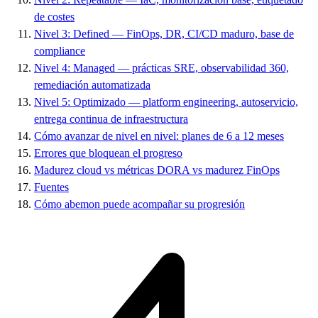
de costes
Nivel 3: Defined — FinOps, DR, CI/CD maduro, base de
compliance
Nivel 4: Managed — prácticas SRE, observabilidad 360,
remediación automatizada
Nivel 5: Optimizado — platform engineering, autoservicio,
entrega continua de infraestructura
Cómo avanzar de nivel en nivel: planes de 6 a 12 meses
Errores que bloquean el progreso
Madurez cloud vs métricas DORA vs madurez FinOps
Fuentes
Cómo abemon puede acompañar su progresión