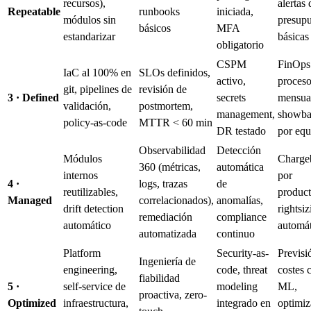
recursos),
alertas 
Repeatable
runbooks
iniciada,
módulos sin
presupu
básicos
MFA
estandarizar
básicas
obligatorio
CSPM
FinOps
IaC al 100% en
SLOs definidos,
activo,
proces
git, pipelines de
revisión de
3 · Defined
secrets
mensua
validación,
postmortem,
management,
showba
policy-as-code
MTTR < 60 min
DR testado
por equ
Observabilidad
Detección
Módulos
Charge
360 (métricas,
automática
internos
por
4 ·
logs, trazas
de
reutilizables,
product
Managed
correlacionados),
anomalías,
drift detection
rightsiz
remediación
compliance
automático
automá
automatizada
continuo
Platform
Security-as-
Previsi
Ingeniería de
engineering,
code, threat
costes 
fiabilidad
5 ·
self-service de
modeling
ML,
proactiva, zero-
Optimized
infraestructura,
integrado en
optimiz