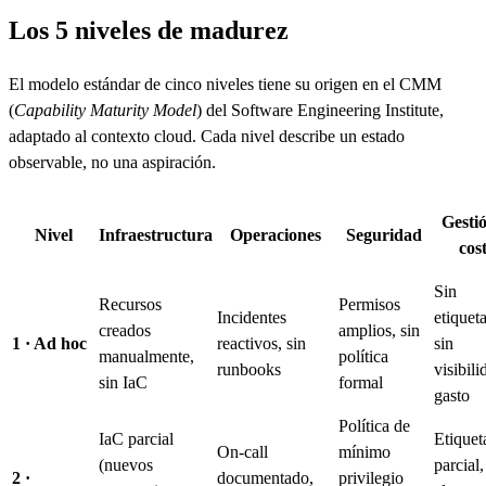
Los 5 niveles de madurez
El modelo estándar de cinco niveles tiene su origen en el CMM
(
Capability Maturity Model
) del Software Engineering Institute,
adaptado al contexto cloud. Cada nivel describe un estado
observable, no una aspiración.
Gesti
Nivel
Infraestructura
Operaciones
Seguridad
cos
Sin
Recursos
Permisos
Incidentes
etiquet
creados
amplios, sin
1 · Ad hoc
reactivos, sin
sin
manualmente,
política
runbooks
visibili
sin IaC
formal
gasto
Política de
IaC parcial
Etiquet
On-call
mínimo
(nuevos
parcial,
2 ·
documentado,
privilegio