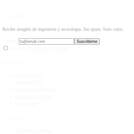
Newsletter
Recibe insights de ingenieria y tecnologia. Sin spam. Solo valor.
Tu email
Suscribirme
Acepto la
Politica de Privacidad
Soluciones
abemonFLOW
abemonVOICE
abemonTRANSPORT
abemonCUSTOMS
Dev4Equity
Servicios
Desarrollo a medida