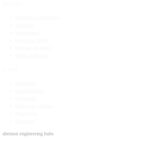
Insights
Todas las perspectivas
Articulos
Whitepapers
Executive Briefs
Noticias del sector
Notas de prensa
Legal
Seguridad
Sostenibilidad
Privacidad
Política de cookies
Aviso legal
Términos
abemon engineering hubs